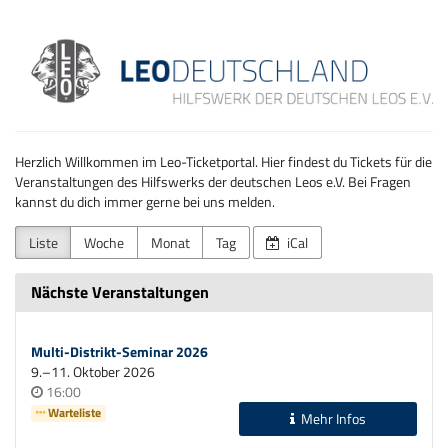
Zum
Hilfswerk
Haupt-
Inhalt
der
springen
deutschen
Leos
Herzlich Willkommen im Leo-Ticketportal. Hier findest du Tickets für die
Veranstaltungen des Hilfswerks der deutschen Leos e.V. Bei Fragen
e.V.
kannst du dich immer gerne bei uns melden.
Liste
Woche
Monat
Tag
iCal
Nächste Veranstaltungen
Multi-Distrikt-Seminar 2026
bis
9.
–
11. Oktober 2026
Uhrzeit
16:00
Warteliste
Mehr Infos